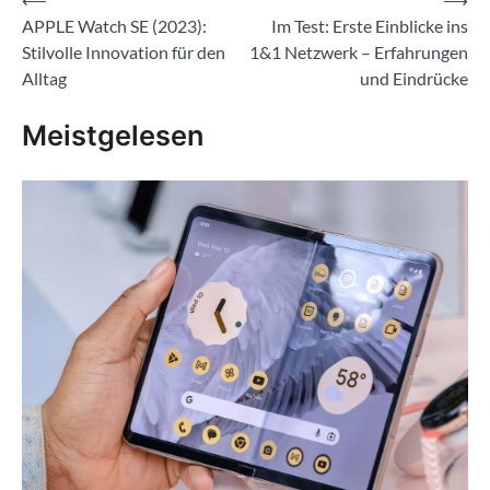
Beitragsnavigation
APPLE Watch SE (2023):
Im Test: Erste Einblicke ins
Stilvolle Innovation für den
1&1 Netzwerk – Erfahrungen
Alltag
und Eindrücke
Meistgelesen