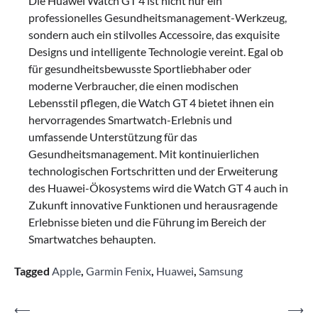
Die Huawei Watch GT 4 ist nicht nur ein
professionelles Gesundheitsmanagement-Werkzeug,
sondern auch ein stilvolles Accessoire, das exquisite
Designs und intelligente Technologie vereint. Egal ob
für gesundheitsbewusste Sportliebhaber oder
moderne Verbraucher, die einen modischen
Lebensstil pflegen, die Watch GT 4 bietet ihnen ein
hervorragendes Smartwatch-Erlebnis und
umfassende Unterstützung für das
Gesundheitsmanagement. Mit kontinuierlichen
technologischen Fortschritten und der Erweiterung
des Huawei-Ökosystems wird die Watch GT 4 auch in
Zukunft innovative Funktionen und herausragende
Erlebnisse bieten und die Führung im Bereich der
Smartwatches behaupten.
Tagged
Apple
,
Garmin Fenix
,
Huawei
,
Samsung
Beitragsnavigation
⟵
⟶