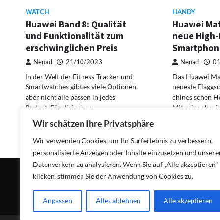
WATCH
HANDY
Huawei Band 8: Qualität
Huawei Mat
und Funktionalität zum
neue High-
erschwinglichen Preis
Smartphone
Nenad
21/10/2023
Nenad
01
In der Welt der Fitness-Tracker und
Das Huawei Mat
Smartwatches gibt es viele Optionen,
neueste Flaggs
aber nicht alle passen in jedes
chinesischen He
Budget. Für diejenigen,…
Mit seiner bee
Ausstattung un
Wir schätzen Ihre Privatsphäre
ansprechende
Wir verwenden Cookies, um Ihr Surferlebnis zu verbessern,
personalisierte Anzeigen oder Inhalte einzusetzen und unsere
Datenverkehr zu analysieren. Wenn Sie auf „Alle akzeptieren"
klicken, stimmen Sie der Anwendung von Cookies zu.
Impressum
Datenschutz
Anpassen
Alles ablehnen
Alle akzeptieren