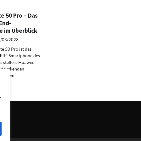
e 50 Pro – Das
End-
 im Überblick
/03/2023
e 50 Pro ist das
chiff-Smartphone des
rstellers Huawei.
indruckenden
d einem
n…
n