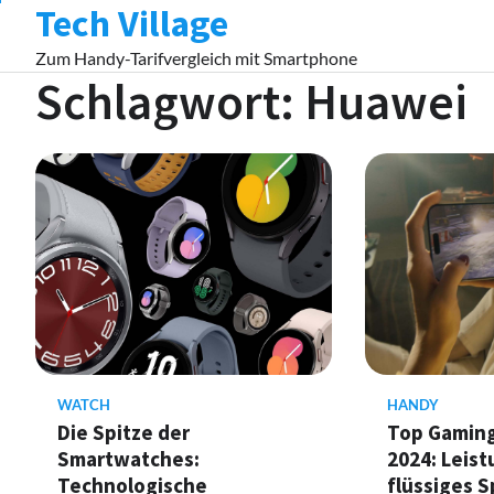
Tech Village
Skip
to
Zum Handy-Tarifvergleich mit Smartphone
content
Schlagwort:
Huawei
HANDY
WATCH
Top Gamin
Die Spitze der
2024: Leist
Smartwatches:
flüssiges S
Technologische