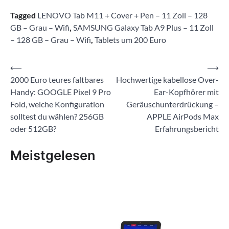
Tagged
LENOVO Tab M11 + Cover + Pen – 11 Zoll – 128
GB – Grau – Wifi
,
SAMSUNG Galaxy Tab A9 Plus – 11 Zoll
– 128 GB – Grau – Wifi
,
Tablets um 200 Euro
Beitragsnavigation
⟵
⟶
2000 Euro teures faltbares
Hochwertige kabellose Over-
Handy: GOOGLE Pixel 9 Pro
Ear-Kopfhörer mit
Fold, welche Konfiguration
Geräuschunterdrückung –
solltest du wählen? 256GB
APPLE AirPods Max
oder 512GB?
Erfahrungsbericht
Meistgelesen