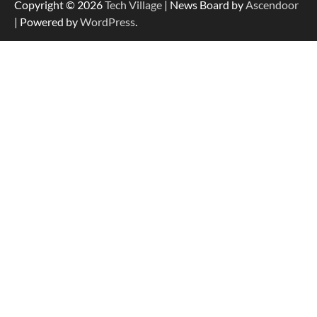
Copyright © 2026
Tech Village
| News Board by
Ascendoor
| Powered by
WordPress
.