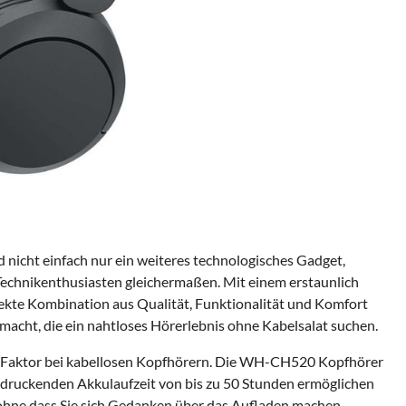
icht einfach nur ein weiteres technologisches Gadget,
echnikenthusiasten gleichermaßen. Mit einem erstaunlich
rfekte Kombination aus Qualität, Funktionalität und Komfort
ne macht, die ein nahtloses Hörerlebnis ohne Kabelsalat suchen.
n Faktor bei kabellosen Kopfhörern. Die WH-CH520 Kopfhörer
eindruckenden Akkulaufzeit von bis zu 50 Stunden ermöglichen
ohne dass Sie sich Gedanken über das Aufladen machen