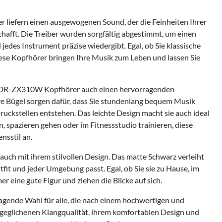
iefern einen ausgewogenen Sound, der die Feinheiten Ihrer
hafft. Die Treiber wurden sorgfältig abgestimmt, um einen
d jedes Instrument präzise wiedergibt. Egal, ob Sie klassische
iese Kopfhörer bringen Ihre Musik zum Leben und lassen Sie
 MDR-ZX310W Kopfhörer auch einen hervorragenden
re Bügel sorgen dafür, dass Sie stundenlang bequem Musik
ckstellen entstehen. Das leichte Design macht sie auch ideal
, spazieren gehen oder im Fitnessstudio trainieren, diese
nsstil an.
ch mit ihrem stilvollen Design. Das matte Schwarz verleiht
tfit und jeder Umgebung passt. Egal, ob Sie sie zu Hause, im
 eine gute Figur und ziehen die Blicke auf sich.
ende Wahl für alle, die nach einem hochwertigen und
geglichenen Klangqualität, ihrem komfortablen Design und