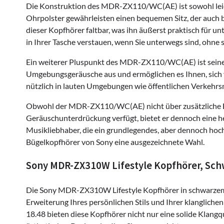
Die Konstruktion des MDR-ZX110/WC(AE) ist sowohl leicht
Ohrpolster gewährleisten einen bequemen Sitz, der auch 
dieser Kopfhörer faltbar, was ihn äußerst praktisch für 
in Ihrer Tasche verstauen, wenn Sie unterwegs sind, ohn
Ein weiterer Pluspunkt des MDR-ZX110/WC(AE) ist seine 
Umgebungsgeräusche aus und ermöglichen es Ihnen, sich vo
nützlich in lauten Umgebungen wie öffentlichen Verkehrs
Obwohl der MDR-ZX110/WC(AE) nicht über zusätzliche F
Geräuschunterdrückung verfügt, bietet er dennoch eine h
Musikliebhaber, die ein grundlegendes, aber dennoch hochw
Bügelkopfhörer von Sony eine ausgezeichnete Wahl.
Sony MDR-ZX310W Lifestyle Kopfhörer, Sc
Die Sony MDR-ZX310W Lifestyle Kopfhörer in schwarzem F
Erweiterung Ihres persönlichen Stils und Ihrer klangliche
18.48 bieten diese Kopfhörer nicht nur eine solide Klan