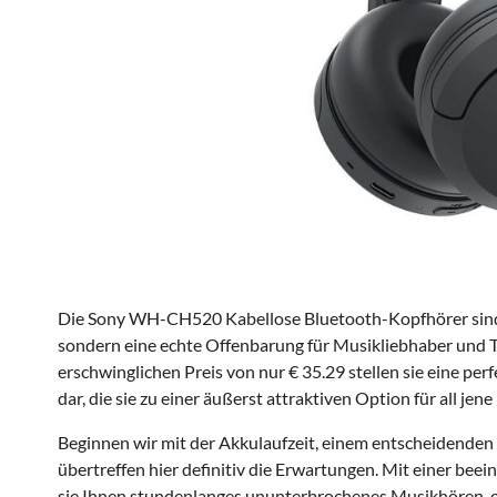
Die Sony WH-CH520 Kabellose Bluetooth-Kopfhörer sind n
sondern eine echte Offenbarung für Musikliebhaber und T
erschwinglichen Preis von nur € 35.29 stellen sie eine pe
dar, die sie zu einer äußerst attraktiven Option für all je
Beginnen wir mit der Akkulaufzeit, einem entscheidende
übertreffen hier definitiv die Erwartungen. Mit einer be
sie Ihnen stundenlanges ununterbrochenes Musikhören, 