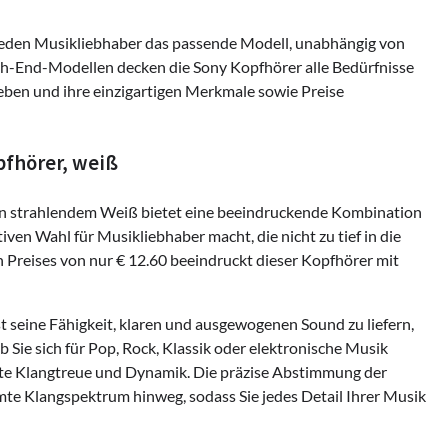
r jeden Musikliebhaber das passende Modell, unabhängig von
gh-End-Modellen decken die Sony Kopfhörer alle Bedürfnisse
eben und ihre einzigartigen Merkmale sowie Preise
fhörer, weiß
 strahlendem Weiß bietet eine beeindruckende Kombination
tiven Wahl für Musikliebhaber macht, die nicht zu tief in die
n Preises von nur € 12.60 beeindruckt dieser Kopfhörer mit
eine Fähigkeit, klaren und ausgewogenen Sound zu liefern,
b Sie sich für Pop, Rock, Klassik oder elektronische Musik
rte Klangtreue und Dynamik. Die präzise Abstimmung der
mte Klangspektrum hinweg, sodass Sie jedes Detail Ihrer Musik