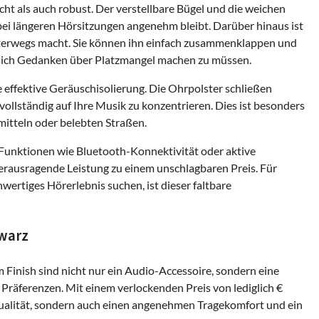
 als auch robust. Der verstellbare Bügel und die weichen
bei längeren Hörsitzungen angenehm bleibt. Darüber hinaus ist
unterwegs macht. Sie können ihn einfach zusammenklappen und
e sich Gedanken über Platzmangel machen zu müssen.
effektive Geräuschisolierung. Die Ohrpolster schließen
llständig auf Ihre Musik zu konzentrieren. Dies ist besonders
mitteln oder belebten Straßen.
unktionen wie Bluetooth-Konnektivität oder aktive
erausragende Leistung zu einem unschlagbaren Preis. Für
ertiges Hörerlebnis suchen, ist dieser faltbare
hwarz
inish sind nicht nur ein Audio-Accessoire, sondern eine
n Präferenzen. Mit einem verlockenden Preis von lediglich €
gqualität, sondern auch einen angenehmen Tragekomfort und ein