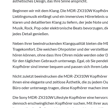
ästhetisches Design, das Ihre Sinne anspricht.
Beginnen wir mit dem Klang. Die MDR-ZX310W Kopfhörer l
Lieblingsmusik einfängt und ein immersives Hörerlebnis sc
klaren und detaillierten Klang zu liefern, der jede Note un
Musik, Rock, Pop oder elektronische Beats bevorzugen, d
jedes Detail genießen.
Neben ihrer beeindruckenden Klangqualität bieten die
Tragekomfort. Die weichen Ohrpolster und der verstellba
hören können, ohne dass Ihre Ohren müde werden oder Dru
für den täglichen Gebrauch unterwegs. Egal, ob Sie pendeln
Kopfhörer sind immer bequem und passen sich Ihrem Lebe
Nicht zuletzt beeindrucken die MDR-ZX310W Kopfhörer au
ihnen eine elegante und zeitlose Ästhetik, die zu jedem Ou
Büro oder unterwegs tragen, diese Kopfhörer machen immer
Die Sony MDR-ZX310W Lifestyle Kopfhörer eine hervorrag
dennoch erschwinglichen Kopfhörer suchen. Mit ihrer aus