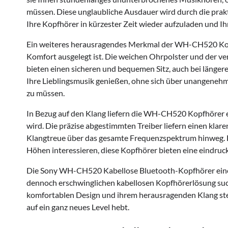
müssen. Diese unglaubliche Ausdauer wird durch die prakti
Ihre Kopfhörer in kürzester Zeit wieder aufzuladen und Ih
Ein weiteres herausragendes Merkmal der WH-CH520 Kopf
Komfort ausgelegt ist. Die weichen Ohrpolster und der ver
bieten einen sicheren und bequemen Sitz, auch bei länge
Ihre Lieblingsmusik genießen, ohne sich über unangene
zu müssen.
In Bezug auf den Klang liefern die WH-CH520 Kopfhörer e
wird. Die präzise abgestimmten Treiber liefern einen kla
Klangtreue über das gesamte Frequenzspektrum hinweg. Egal
Höhen interessieren, diese Kopfhörer bieten eine eindruck
Die Sony WH-CH520 Kabellose Bluetooth-Kopfhörer eine h
dennoch erschwinglichen kabellosen Kopfhörerlösung suc
komfortablen Design und ihrem herausragenden Klang stell
auf ein ganz neues Level hebt.