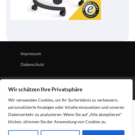
Impressum
Datenschutz
Copyright © 2026
Tech Village
| News Board by
Ascendoor
Wir schätzen Ihre Privatsphäre
| Powered by
WordPress
.
Wir verwenden Cookies, um Ihr Surferlebnis zu verbessern,
personalisierte Anzeigen oder Inhalte einzusetzen und unseren
Datenverkehr zu analysieren. Wenn Sie auf „Alle akzeptieren"
klicken, stimmen Sie der Anwendung von Cookies zu.