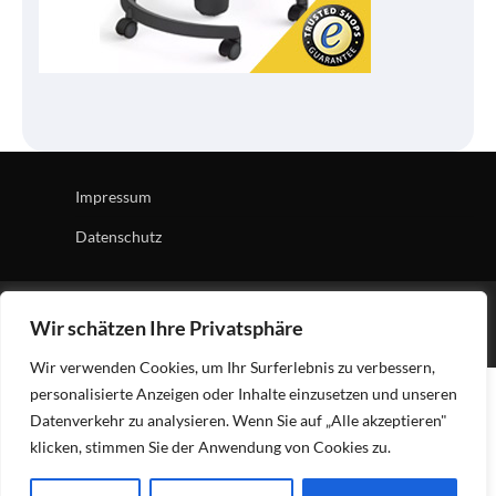
Impressum
Datenschutz
Copyright © 2026
Tech Village
| News Board by
Ascendoor
Wir schätzen Ihre Privatsphäre
| Powered by
WordPress
.
Wir verwenden Cookies, um Ihr Surferlebnis zu verbessern,
personalisierte Anzeigen oder Inhalte einzusetzen und unseren
Datenverkehr zu analysieren. Wenn Sie auf „Alle akzeptieren"
klicken, stimmen Sie der Anwendung von Cookies zu.