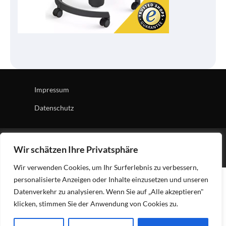
Impressum
Datenschutz
Copyright © 2026
Tech Village
| News Board by
Ascendoor
Wir schätzen Ihre Privatsphäre
| Powered by
WordPress
.
Wir verwenden Cookies, um Ihr Surferlebnis zu verbessern,
personalisierte Anzeigen oder Inhalte einzusetzen und unseren
Datenverkehr zu analysieren. Wenn Sie auf „Alle akzeptieren"
klicken, stimmen Sie der Anwendung von Cookies zu.