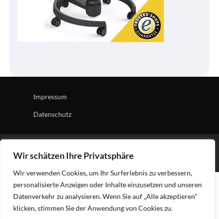
Impressum
Datenschutz
Copyright © 2026
Tech Village
| News Board by
Ascendoor
Wir schätzen Ihre Privatsphäre
| Powered by
WordPress
.
Wir verwenden Cookies, um Ihr Surferlebnis zu verbessern,
personalisierte Anzeigen oder Inhalte einzusetzen und unseren
Datenverkehr zu analysieren. Wenn Sie auf „Alle akzeptieren"
klicken, stimmen Sie der Anwendung von Cookies zu.