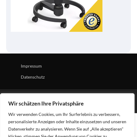
Impressum
Datenschutz
Copyright © 2026
Tech Village
| News Board by
Ascendoor
Wir schätzen Ihre Privatsphäre
| Powered by
WordPress
.
Wir verwenden Cookies, um Ihr Surferlebnis zu verbessern,
personalisierte Anzeigen oder Inhalte einzusetzen und unseren
Datenverkehr zu analysieren. Wenn Sie auf „Alle akzeptieren"
klicken, stimmen Sie der Anwendung von Cookies zu.