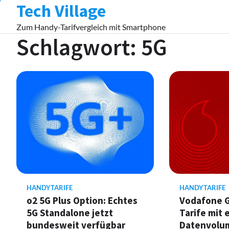
Tech Village
Skip
to
Zum Handy-Tarifvergleich mit Smartphone
content
Schlagwort:
5G
HANDYTARIFE
HANDYTARIFE
o2 5G Plus Option: Echtes
Vodafone G
5G Standalone jetzt
Tarife mit e
bundesweit verfügbar
Datenvolu