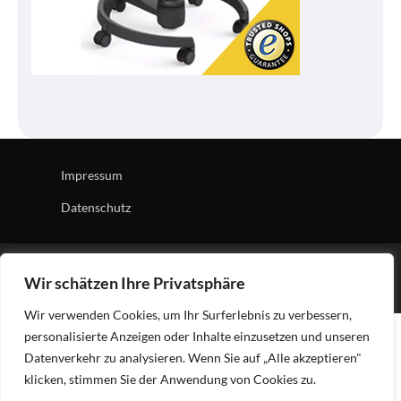
Impressum
Datenschutz
Copyright © 2026
Tech Village
| News Board by
Ascendoor
Wir schätzen Ihre Privatsphäre
| Powered by
WordPress
.
Wir verwenden Cookies, um Ihr Surferlebnis zu verbessern,
personalisierte Anzeigen oder Inhalte einzusetzen und unseren
Datenverkehr zu analysieren. Wenn Sie auf „Alle akzeptieren"
klicken, stimmen Sie der Anwendung von Cookies zu.