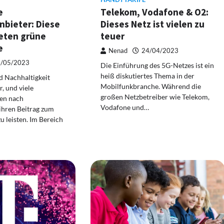
e
Telekom, Vodafone & O2:
nbieter: Diese
Dieses Netz ist vielen zu
ieten grüne
teuer
e
Nenad
24/04/2023
/05/2023
Die Einführung des 5G-Netzes ist ein
heiß diskutiertes Thema in der
d Nachhaltigkeit
Mobilfunkbranche. Während die
, und viele
großen Netzbetreiber wie Telekom,
en nach
Vodafone und…
ihren Beitrag zum
 leisten. Im Bereich