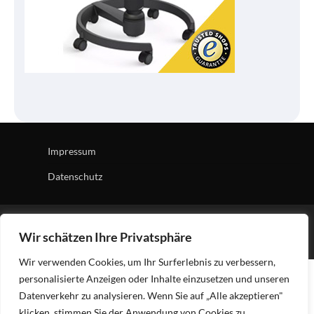
Impressum
Datenschutz
Copyright © 2026
Tech Village
| News Board by
Ascendoor
Wir schätzen Ihre Privatsphäre
| Powered by
WordPress
.
Wir verwenden Cookies, um Ihr Surferlebnis zu verbessern,
personalisierte Anzeigen oder Inhalte einzusetzen und unseren
Datenverkehr zu analysieren. Wenn Sie auf „Alle akzeptieren"
klicken, stimmen Sie der Anwendung von Cookies zu.