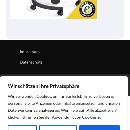
Impressum
Datenschutz
Copyright © 2026
Tech Village
| News Board by
Ascendoor
Wir schätzen Ihre Privatsphäre
| Powered by
WordPress
.
Wir verwenden Cookies, um Ihr Surferlebnis zu verbessern,
personalisierte Anzeigen oder Inhalte einzusetzen und unseren
Datenverkehr zu analysieren. Wenn Sie auf „Alle akzeptieren"
klicken, stimmen Sie der Anwendung von Cookies zu.