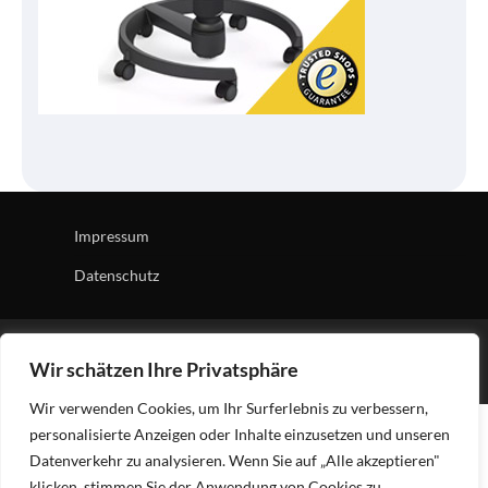
Impressum
Datenschutz
Copyright © 2026
Tech Village
| News Board by
Ascendoor
Wir schätzen Ihre Privatsphäre
| Powered by
WordPress
.
Wir verwenden Cookies, um Ihr Surferlebnis zu verbessern,
personalisierte Anzeigen oder Inhalte einzusetzen und unseren
Datenverkehr zu analysieren. Wenn Sie auf „Alle akzeptieren"
klicken, stimmen Sie der Anwendung von Cookies zu.