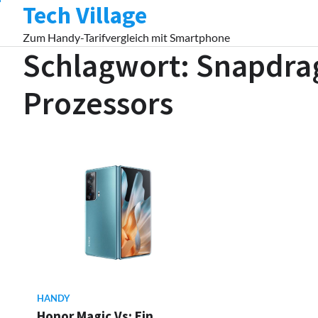
Tech Village
Skip
to
Zum Handy-Tarifvergleich mit Smartphone
content
Schlagwort:
Snapdra
Prozessors
HANDY
Honor Magic Vs: Ein