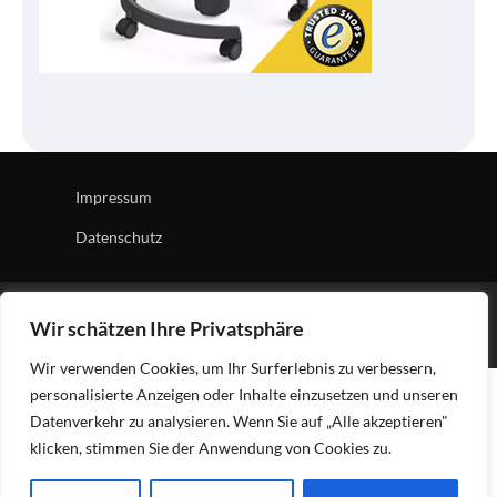
Impressum
Datenschutz
Copyright © 2026
Tech Village
| News Board by
Ascendoor
Wir schätzen Ihre Privatsphäre
| Powered by
WordPress
.
Wir verwenden Cookies, um Ihr Surferlebnis zu verbessern,
personalisierte Anzeigen oder Inhalte einzusetzen und unseren
Datenverkehr zu analysieren. Wenn Sie auf „Alle akzeptieren"
klicken, stimmen Sie der Anwendung von Cookies zu.