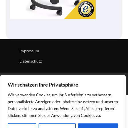
Impressum
Datenschutz
Copyright © 2026
Tech Village
| News Board by
Ascendoor
Wir schätzen Ihre Privatsphäre
| Powered by
WordPress
.
Wir verwenden Cookies, um Ihr Surferlebnis zu verbessern,
personalisierte Anzeigen oder Inhalte einzusetzen und unseren
Datenverkehr zu analysieren. Wenn Sie auf „Alle akzeptieren"
klicken, stimmen Sie der Anwendung von Cookies zu.