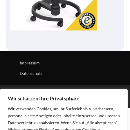
Impressum
Datenschutz
Copyright © 2026
Tech Village
| News Board by
Ascendoor
Wir schätzen Ihre Privatsphäre
| Powered by
WordPress
.
Wir verwenden Cookies, um Ihr Surferlebnis zu verbessern,
personalisierte Anzeigen oder Inhalte einzusetzen und unseren
Datenverkehr zu analysieren. Wenn Sie auf „Alle akzeptieren"
klicken, stimmen Sie der Anwendung von Cookies zu.