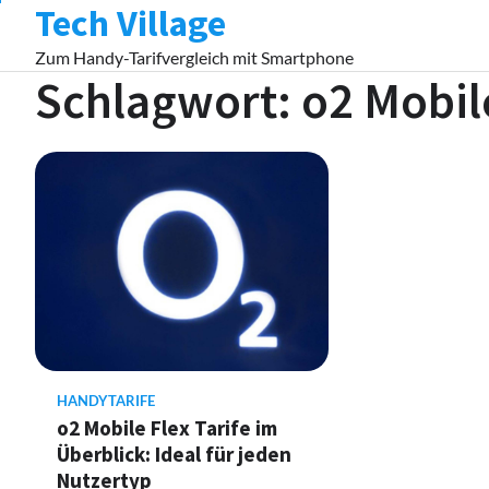
Tech Village
Skip
to
Zum Handy-Tarifvergleich mit Smartphone
content
Schlagwort:
o2 Mobile
HANDYTARIFE
o2 Mobile Flex Tarife im
Überblick: Ideal für jeden
Nutzertyp