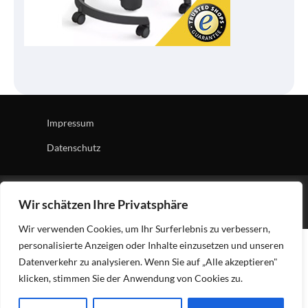
Impressum
Datenschutz
Copyright © 2026
Tech Village
| News Board by
Ascendoor
Wir schätzen Ihre Privatsphäre
| Powered by
WordPress
.
Wir verwenden Cookies, um Ihr Surferlebnis zu verbessern,
personalisierte Anzeigen oder Inhalte einzusetzen und unseren
Datenverkehr zu analysieren. Wenn Sie auf „Alle akzeptieren"
klicken, stimmen Sie der Anwendung von Cookies zu.