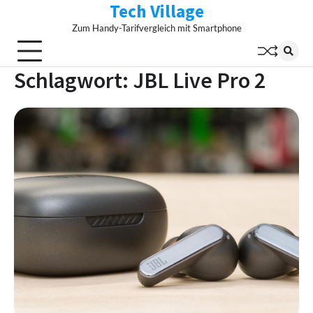
Tech Village
Skip
to
Zum Handy-Tarifvergleich mit Smartphone
content
Schlagwort:
JBL Live Pro 2