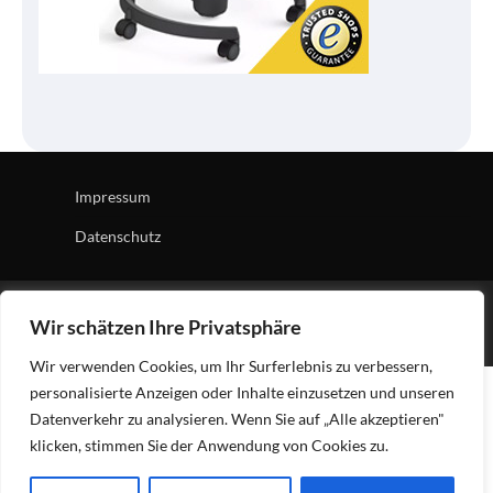
Impressum
Datenschutz
Copyright © 2026
Tech Village
| News Board by
Ascendoor
Wir schätzen Ihre Privatsphäre
| Powered by
WordPress
.
Wir verwenden Cookies, um Ihr Surferlebnis zu verbessern,
personalisierte Anzeigen oder Inhalte einzusetzen und unseren
Datenverkehr zu analysieren. Wenn Sie auf „Alle akzeptieren"
klicken, stimmen Sie der Anwendung von Cookies zu.