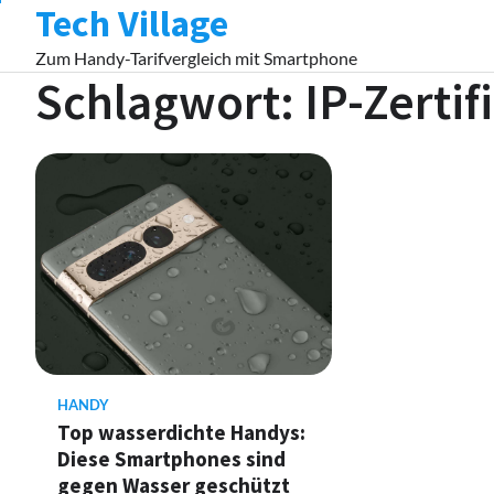
Tech Village
Skip
to
Zum Handy-Tarifvergleich mit Smartphone
content
Schlagwort:
IP-Zertif
HANDY
Top wasserdichte Handys:
Diese Smartphones sind
gegen Wasser geschützt