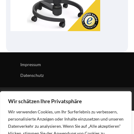
Impressum
Datenschutz
Copyright © 2026
Tech Village
| News Board by
Ascendoor
Wir schätzen Ihre Privatsphäre
| Powered by
WordPress
.
Wir verwenden Cookies, um Ihr Surferlebnis zu verbessern,
personalisierte Anzeigen oder Inhalte einzusetzen und unseren
Datenverkehr zu analysieren. Wenn Sie auf „Alle akzeptieren"
klicken, stimmen Sie der Anwendung von Cookies zu.