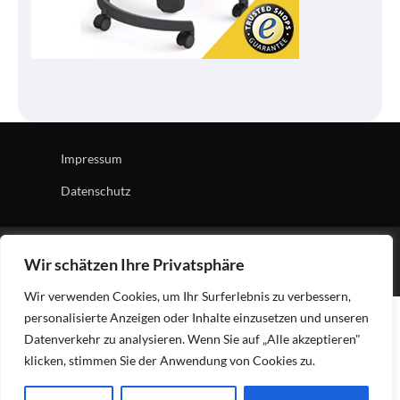
Impressum
Datenschutz
Copyright © 2026
Tech Village
| News Board by
Ascendoor
Wir schätzen Ihre Privatsphäre
| Powered by
WordPress
.
Wir verwenden Cookies, um Ihr Surferlebnis zu verbessern,
personalisierte Anzeigen oder Inhalte einzusetzen und unseren
Datenverkehr zu analysieren. Wenn Sie auf „Alle akzeptieren"
klicken, stimmen Sie der Anwendung von Cookies zu.